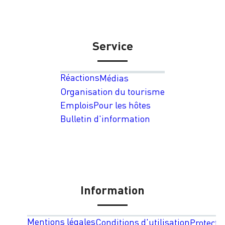
Service
Réactions
Médias
Organisation du tourisme
Emplois
Pour les hôtes
Bulletin d'information
Information
Mentions légales
Conditions d'utilisation
Protecti