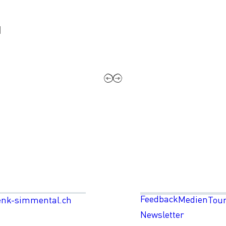
I
Feedback
Medien
enk-simmental.ch
Tou
Newsletter