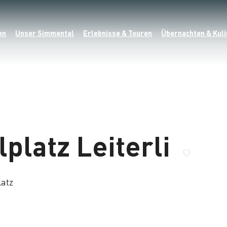
en
Unser Simmental
Erlebnisse & Touren
Übernachten & Kuli
lplatz Leiterli
latz