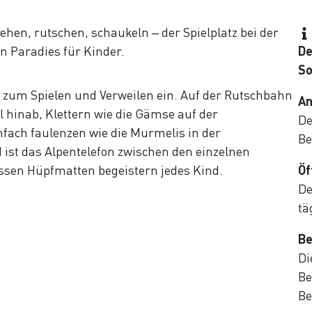
rehen, rutschen, schaukeln – der Spielplatz bei der
ein Paradies für Kinder.
De
So
n zum Spielen und Verweilen ein. Auf der Rutschbahn
An
l hinab, Klettern wie die Gämse auf der
De
nfach faulenzen wie die Murmelis in der
Be
ist das Alpentelefon zwischen den einzelnen
ossen Hüpfmatten begeistern jedes Kind.
Öf
De
tä
Be
Di
Be
Be