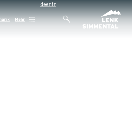
de
en
fr
narik
Mehr