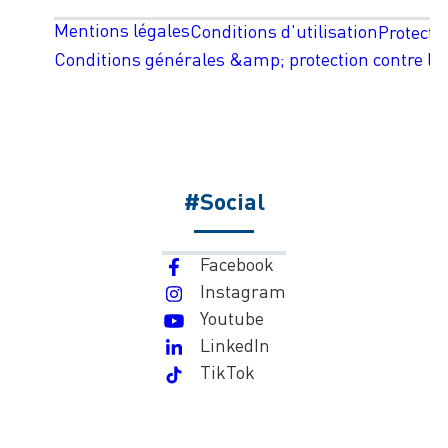
Mentions légales
Conditions d'utilisation
Protecti
Conditions générales &amp; protection contre les
#Social
Facebook
Instagram
Youtube
LinkedIn
TikTok