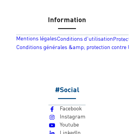
Information
Mentions légales
Conditions d'utilisation
Protecti
Conditions générales &amp; protection contre les
#Social
Facebook
Instagram
Youtube
LinkedIn