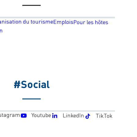
anisation du tourisme
Emplois
Pour les hôtes
on
#Social
stagram
Youtube
LinkedIn
TikTok