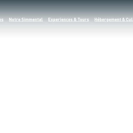
ns
Notre Simmental
Experiences & Tours
Hébergement & Cul