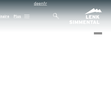
de
en
fr
inaire
Plus
©