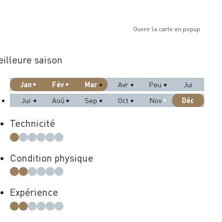
Ouvrir la carte en popup
illeure saison
Jan
Fév
Mar
Avr
Peu
Jui
Déc
Jui
Aoû
Sep
Oct
Nov
Technicité
Condition physique
Expérience