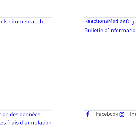
Réactions
Médias
enk-simmental.ch
Org
Bulletin d'informati
Facebook
In
tion des données
es frais d'annulation