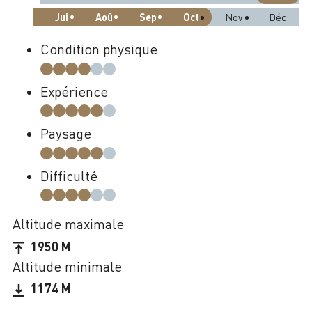
Jui
Aoû
Sep
Oct
Nov
Déc
Condition physique
Expérience
Paysage
Difficulté
Altitude maximale
1950 M
Altitude minimale
1174 M