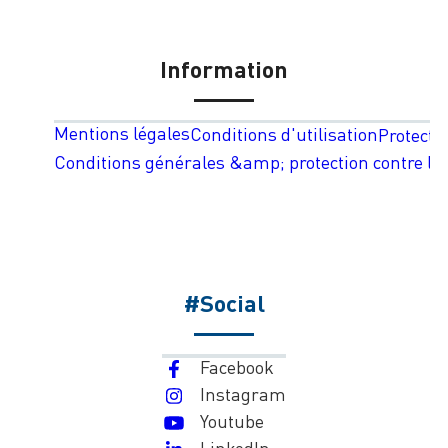
Information
Mentions légales
Conditions d'utilisation
Protecti
Conditions générales &amp; protection contre les
#Social
Facebook
Instagram
Youtube
LinkedIn