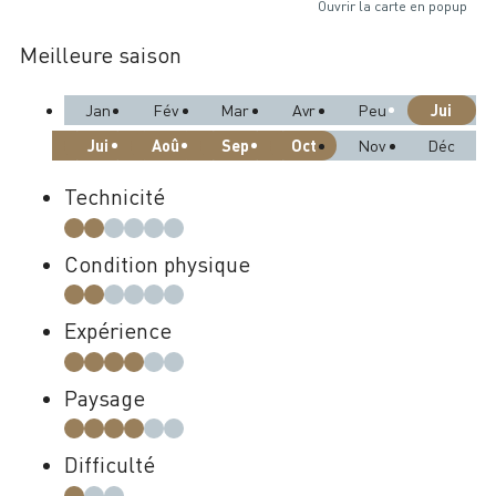
Ouvrir la carte en popup
Meilleure saison
Jui
Jan
Fév
Mar
Avr
Peu
Jui
Aoû
Sep
Oct
Nov
Déc
Technicité
Condition physique
Expérience
Paysage
Difficulté