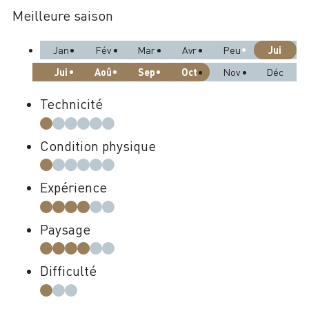
Meilleure saison
Jui
Jan
Fév
Mar
Avr
Peu
Jui
Aoû
Sep
Oct
Nov
Déc
Technicité
Condition physique
Expérience
Paysage
Difficulté