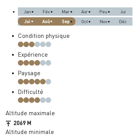
Jan
Fév
Mar
Avr
Peu
Jui
Jui
Aoû
Sep
Oct
Nov
Déc
Condition physique
Expérience
Paysage
Difficulté
Altitude maximale
2069 M
Altitude minimale