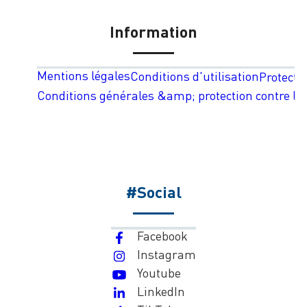
Information
Mentions légales
Conditions d'utilisation
Protecti
Conditions générales &amp; protection contre les
#Social
Facebook
Instagram
Youtube
LinkedIn