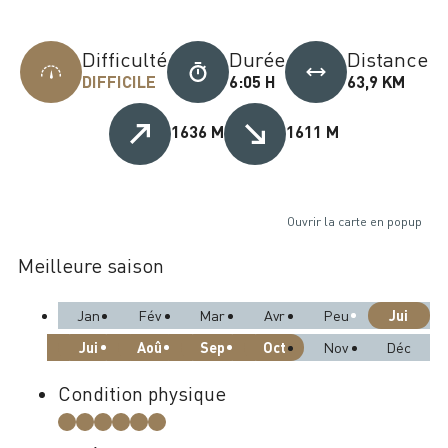
Difficulté
Durée
Distance
DIFFICILE
6:05 H
63,9 KM
1636 M
1611 M
Ouvrir la carte en popup
Meilleure saison
Jui
Jan
Fév
Mar
Avr
Peu
Jui
Aoû
Sep
Oct
Nov
Déc
Condition physique