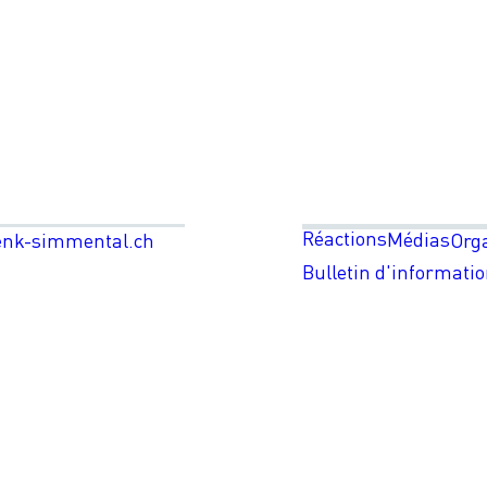
Réactions
Médias
enk-simmental.ch
Org
Bulletin d'informati