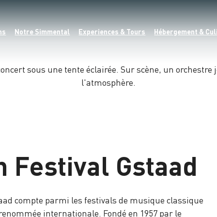
ns
Notre Simmental
Experiences & Tours
Hébergement & Cul
 Festival Gstaad
aad compte parmi les festivals de musique classique
 renommée internationale. Fondé en 1957 par le