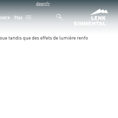
de
en
fr
inaire
Plus