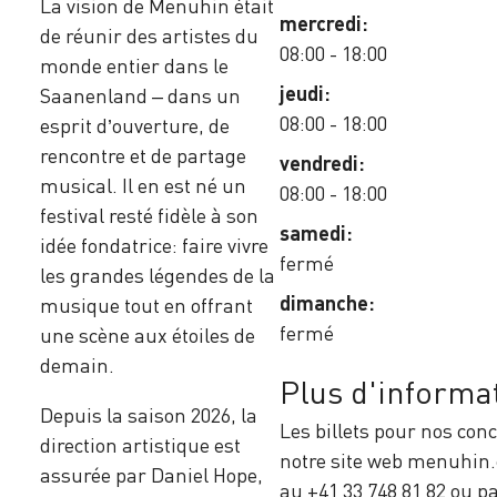
La vision de Menuhin était
mercredi:
de réunir des artistes du
08:00 - 18:00
monde entier dans le
jeudi:
Saanenland – dans un
08:00 - 18:00
esprit d’ouverture, de
rencontre et de partage
vendredi:
musical. Il en est né un
08:00 - 18:00
festival resté fidèle à son
samedi:
idée fondatrice: faire vivre
fermé
les grandes légendes de la
dimanche:
musique tout en offrant
fermé
une scène aux étoiles de
demain.
Plus d'informa
Depuis la saison 2026, la
Les billets pour nos conc
direction artistique est
notre site web menuhin.c
assurée par Daniel Hope,
au +41 33 748 81 82 ou p