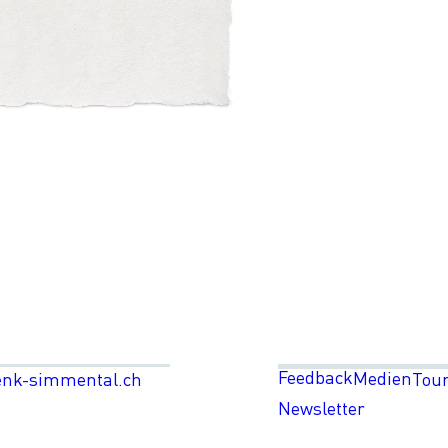
Feedback
Medien
enk-simmental.ch
Tou
Newsletter