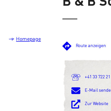
B & B S
Homepage
Route anzeigen
+41 33 722 21
E-Mail send
Zur Website