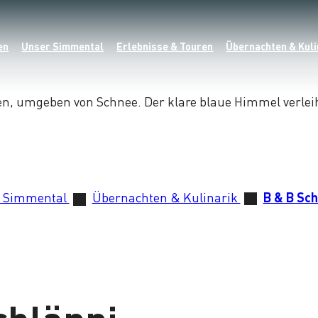
en
Unser Simmental
Erlebnisse & Touren
Übernachten & Kuli
 Simmental
Übernachten & Kulinarik
B & B Sch