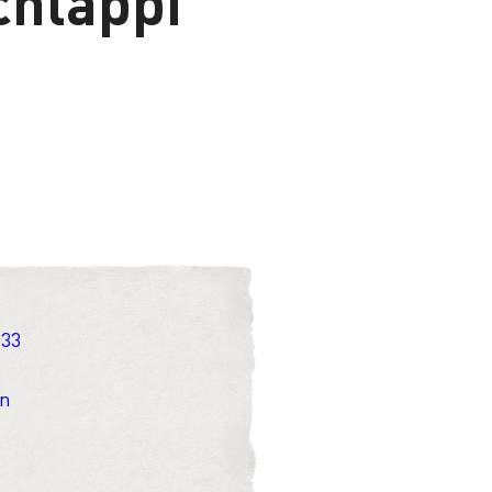
chläppi
 33
en