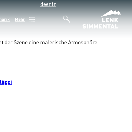
de
en
fr
narik
Mehr
läppi