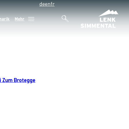
de
en
fr
narik
Mehr
i Zum Brotegge