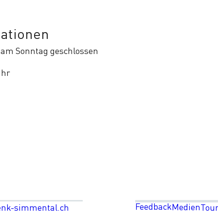
mationen
. am Sonntag geschlossen
ähr
Feedback
Medien
enk-simmental.ch
Tou