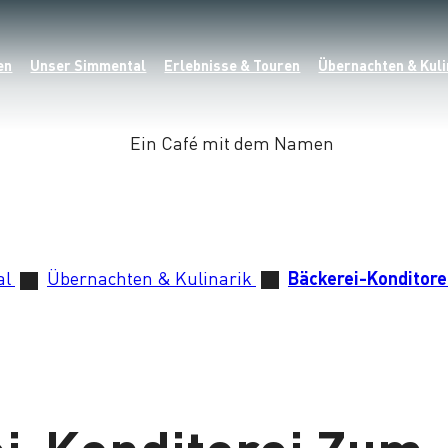
en
Unser Simmental
Erlebnisse & Touren
Übernachten & Kuli
al
Übernachten & Kulinarik
Bäckerei-Konditore