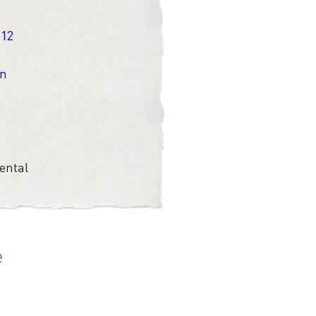
 12
en
ental
e