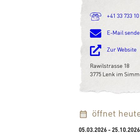
+41 33 733 10
E-Mail send
Zur Website
Rawilstrasse 18
3775 Lenk im Simm
öffnet heut
05.03.2026
-
25.10.2026