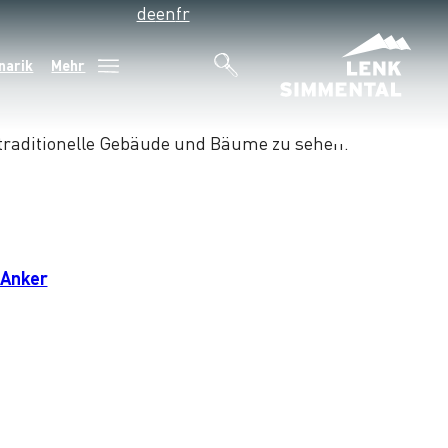
de
en
fr
narik
Mehr
 Anker