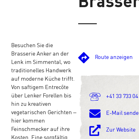
Brasser
Besuchen Sie die
Brasserie Anker an der
Route anzeigen
Lenk im Simmental, wo
traditionelles Handwerk
auf moderne Küche trifft.
Von saftigem Entrecôte
über Lenker Forellen bis
+41 33 733 04
hin zu kreativen
vegetarischen Gerichten –
E-Mail send
hier kommen
Feinschmecker auf ihre
Zur Website
Kosten. Eine sorgfältig