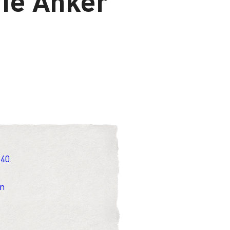
ie Anker
 40
en