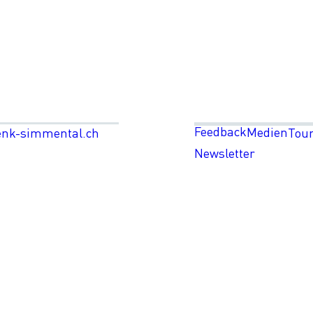
Feedback
Medien
enk-simmental.ch
Tou
Newsletter