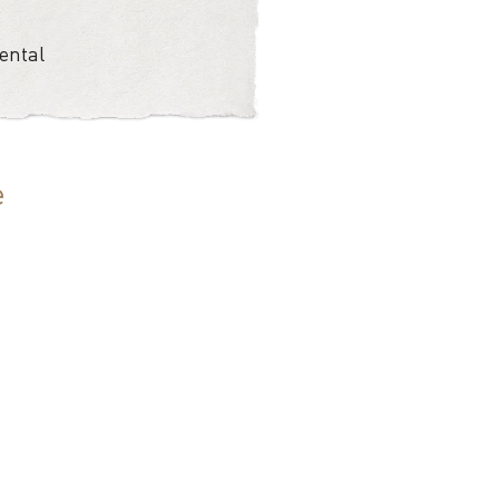
ental
e