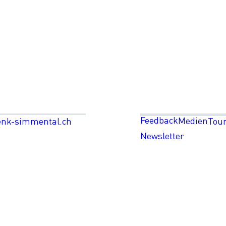
Feedback
Medien
enk-simmental.ch
Tou
Newsletter