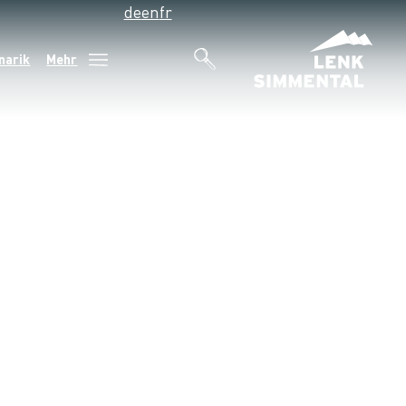
de
en
fr
narik
Mehr