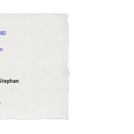
 80
en
 Stephan
n