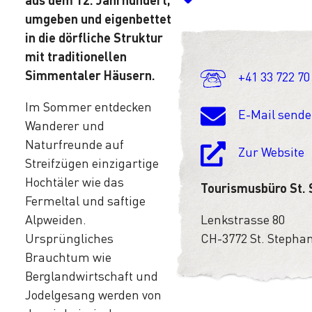
umgeben und eigenbettet
in die dörfliche Struktur
mit traditionellen
Simmentaler Häusern.
+41 33 722 70
Im Sommer entdecken
E-Mail send
Wanderer und
Naturfreunde auf
Zur Website
Streifzügen einzigartige
Hochtäler wie das
Tourismusbüro St.
Fermeltal und saftige
Alpweiden.
Lenkstrasse 80
Ursprüngliches
CH-3772 St. Stepha
Brauchtum wie
Berglandwirtschaft und
Jodelgesang werden von