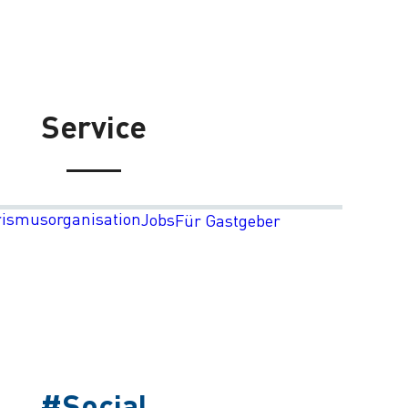
Service
rismusorganisation
Jobs
Für Gastgeber
#Social