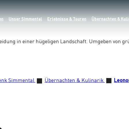
en
Unser Simmental
Erlebnisse & Touren
Übernachten & Kuli
enk Simmental
Übernachten & Kulinarik
Leono