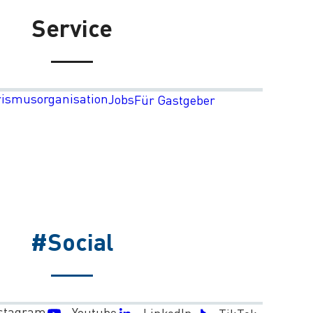
Service
rismusorganisation
Jobs
Für Gastgeber
#Social
stagram
Youtube
LinkedIn