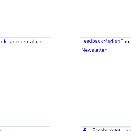
Feedback
Medien
enk-simmental.ch
Tou
Newsletter
Facebook
In
z