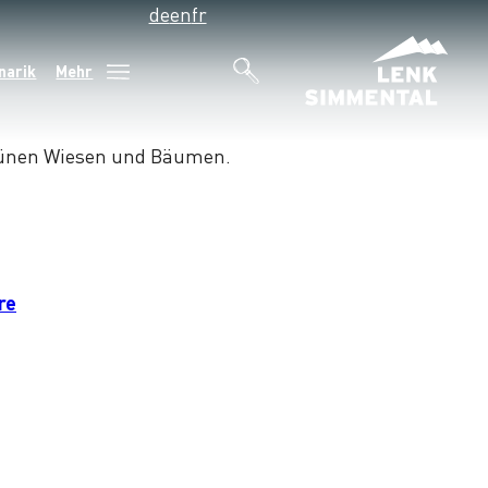
de
en
fr
narik
Mehr
re