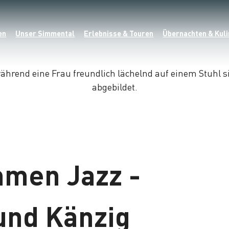
en
Unser Simmental
Erlebnisse & Touren
Übernachten & Kuli
men Jazz -
und Känzig