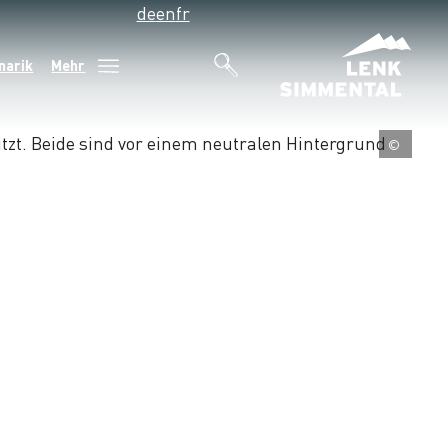
de
en
fr
narik
Mehr
©