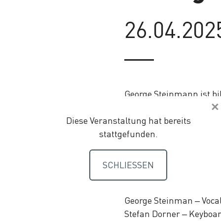
26.04.202
George Steinmann ist bi
Musik sagt er: «Blues is
Diese Veranstaltung hat bereits
Lebenseinstellung. Der 
stattgefunden.
Optimismus des Handeln
eine Botschaft aus der J
der Inspiration, direkt 
SCHLIESSEN
das seit 50 Jahren!»
George Steinman – Vocal
Stefan Dorner – Keyboa