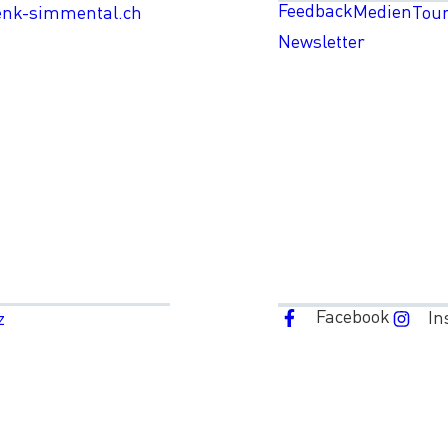
Feedback
Medien
enk-simmental.ch
Tou
Newsletter
Facebook
In
z