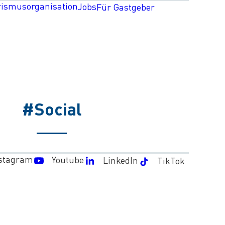
rismusorganisation
Jobs
Für Gastgeber
#Social
stagram
Youtube
LinkedIn
TikTok