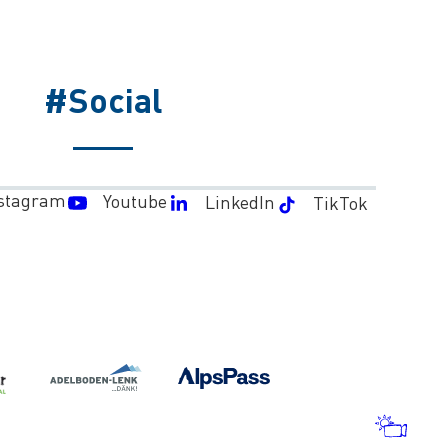
#Social
stagram
Youtube
LinkedIn
TikTok
WET
UND
WEB