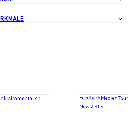
ERKMALE
Feedback
Medien
enk-simmental.ch
Tou
Newsletter