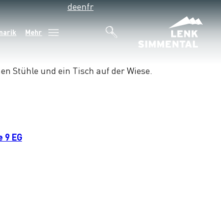
de
en
fr
narik
Mehr
 9 EG