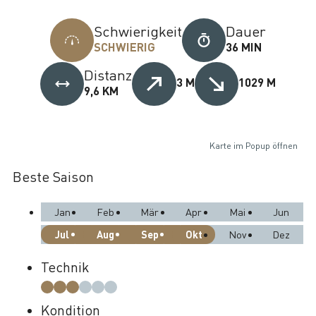
Schwierigkeit
Dauer
SCHWIERIG
36 MIN
Distanz
3 M
1029 M
9,6 KM
Karte im Popup öffnen
Beste Saison
Jan
Feb
Mär
Apr
Mai
Jun
Jul
Aug
Sep
Okt
Nov
Dez
Technik
Kondition