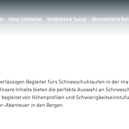
en
Unser Simmental
Erlebnisse & Touren
Übernachten & Kuli
erlässigen Begleiter fürs Schneeschuhlaufen in der m
sere Inhalte bieten die perfekte Auswahl an Schneesch
begleitet von Höhenprofilen und Schwierigkeitseinstufu
oor-Abenteuer in den Bergen.