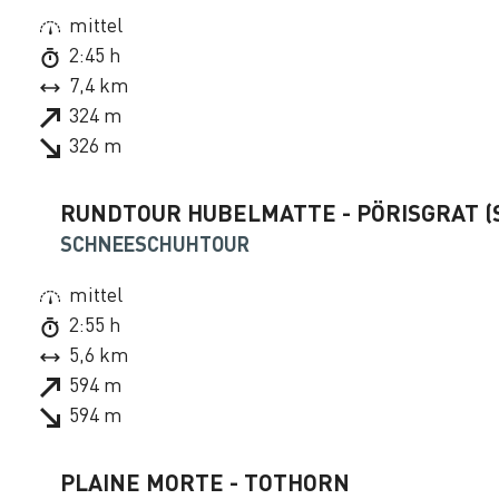
mittel
2:45 h
7,4 km
324 m
326 m
RUNDTOUR HUBELMATTE - PÖRISGRAT (S
SCHNEESCHUHTOUR
mittel
2:55 h
5,6 km
594 m
594 m
PLAINE MORTE - TOTHORN