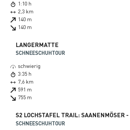
1:10 h
2,3 km
140 m
140 m
LANGERMATTE
SCHNEESCHUHTOUR
schwierig
3:35 h
7,6 km
591 m
755 m
S2 LOCHSTAFEL TRAIL: SAANENMÖSER -
SCHNEESCHUHTOUR