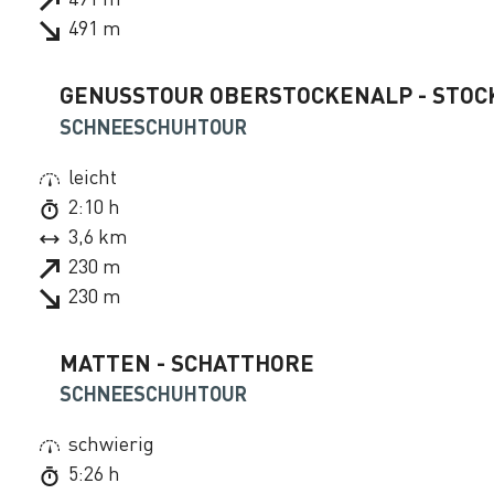
491 m
GENUSSTOUR OBERSTOCKENALP - STOCK
SCHNEESCHUHTOUR
leicht
2:10 h
3,6 km
230 m
230 m
MATTEN - SCHATTHORE
SCHNEESCHUHTOUR
schwierig
5:26 h