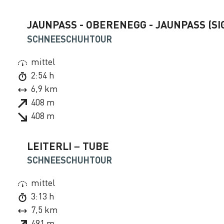
JAUNPASS - OBERENEGG - JAUNPASS (SI
SCHNEESCHUHTOUR
mittel
2:54 h
6,9 km
408 m
408 m
LEITERLI – TUBE
SCHNEESCHUHTOUR
mittel
3:13 h
7,5 km
491 m