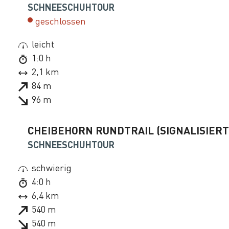
SCHNEESCHUHTOUR
geschlossen
leicht
1:0 h
2,1 km
84 m
96 m
CHEIBEHORN RUNDTRAIL (SIGNALISIERT
SCHNEESCHUHTOUR
schwierig
4:0 h
6,4 km
540 m
540 m